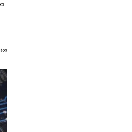
ra
tos