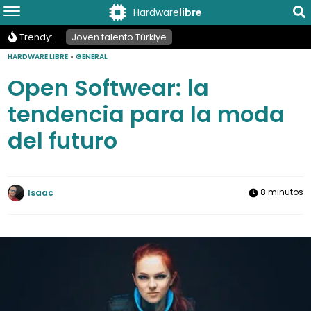
Hardware
libre
Trendy:
Joven talento Türkiye
HARDWARE LIBRE
»
GENERAL
Open Softwear: la
tendencia para la moda
del futuro
8 minutos
Isaac