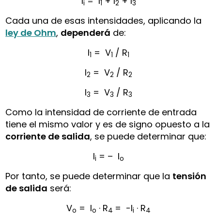
I
= I
+ I
+ I
i
1
2
3
Cada una de esas intensidades, aplicando la
ley de Ohm
,
dependerá
de:
I
= V
/ R
1
1
1
I
= V
/ R
2
2
2
I
= V
/ R
3
3
3
Como la intensidad de corriente de entrada
tiene el mismo valor y es de signo opuesto a la
corriente de salida
, se puede determinar que:
I
= – I
i
o
Por tanto, se puede determinar que la
tensión
de salida
será:
V
= I
· R
= -I
· R
o
o
4
i
4