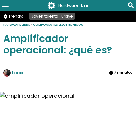
Hardware
libre
Trendy:
Joven talento Türkiye
HARDWARE LIBRE
»
COMPONENTES ELECTRÓNICOS
Amplificador
operacional: ¿qué es?
7 minutos
Isaac