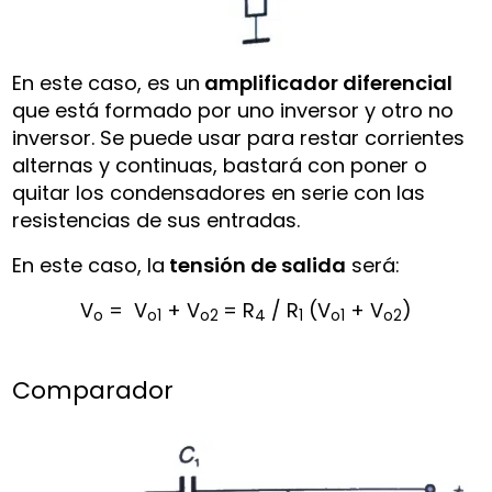
En este caso, es un
amplificador diferencial
que está formado por uno inversor y otro no
inversor. Se puede usar para restar corrientes
alternas y continuas, bastará con poner o
quitar los condensadores en serie con las
resistencias de sus entradas.
En este caso, la
tensión de salida
será:
V
= V
+ V
= R
/ R
(V
+ V
)
o
o1
o2
4
1
o1
o2
Comparador