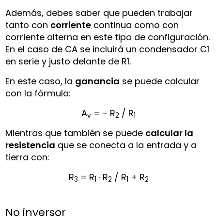
Además, debes saber que pueden trabajar
tanto con
corriente
continua como con
corriente alterna en este tipo de configuración.
En el caso de CA se incluirá un condensador C1
en serie y justo delante de R1.
En este caso, la
ganancia
se puede calcular
con la fórmula:
A
= – R
/ R
v
2
1
Mientras que también se puede
calcular la
resistencia
que se conecta a la entrada y a
tierra con:
R
= R
· R
/ R
+ R
3
1
2
1
2
No inversor