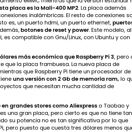
enamiento eMMC mientras que la versión estándar 
sta placa es la Mali-400 MP2
. La placa además
 conexiones inalámbricas. El resto de conexiones s
o es, un puerto hdmi, un puerto ethernet,
puerto
además,
botones de reset y power
. Este modelo, al
i, es compatible con Gnu/Linux, con Ubuntu y con
 dólares más económica que Raspberry Pi 3
, pero 
 que la placa frambuesa. La nueva placa de
 mientras que Raspberry Pi tiene un procesador de
tiene
una versión con 2 Gb de memoria ram,
lo q
royectos que necesitan mucha cantidad de
e en grandes stores como Aliexpress
o Taobao y
es una gran placa, pero cierto es que no tiene ta
o su potencia no es tan significativa por lo que
 Pi, pero puesto que cuesta tres dólares menos qu