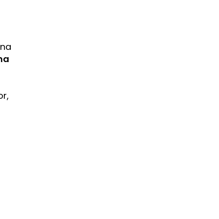
ana
na
r,