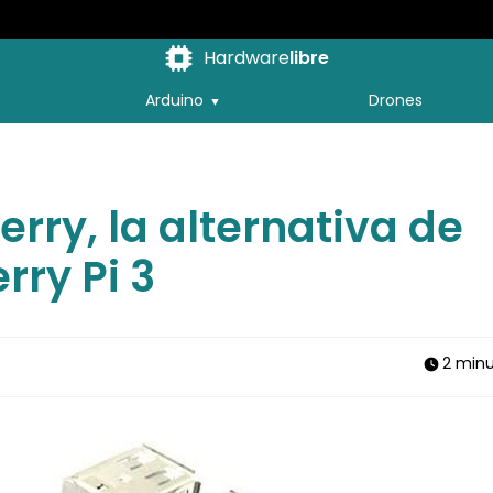
Hardware
libre
Arduino
Drones
rry, la alternativa de
rry Pi 3
2 min