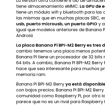
La versión Ultra contiene 8 Gb de almac
tiene almacenamiento eMMC.
La GPU de e
tiene un módulo wifi y bluetooth para las
las mismas que en muchas placas SBC, est
usb, puerto microusb, un puerto GPIO
y 
igual que modelos anteriores de Banana P
Android.
La placa Banana Pi BPI-M2 Berry es tres
cambio tenemos una placa menos potente
Banana Pi tiene un procesador de 32 bits
64 bits. A cambio, Banana Pi BPI-M2 Berry 
hace que sea interesante para muchos p
memoria ram.
Banana Pi BPI-M2 Berry
ya está disponibl
con bajos precios. Banana Pi BPI-M2 Berry 
comunidad como Raspberry Pi, por otro lad
parece que no es un rival para Raspberry