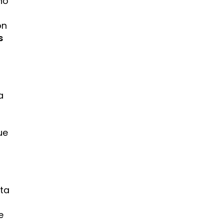
no
on
s
a
ue
nta
e