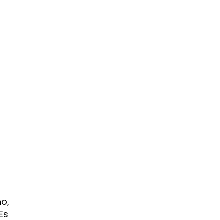
a
no,
Es