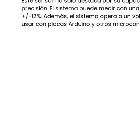
Este sensor no solo destaca por su capac
precisión. El sistema puede medir con un
+/-12%. Además, el sistema opera a un volt
usar con placas Arduino y otros microco