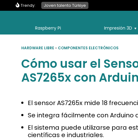
Trendy:
Joven talento Türkiye
Raspberry Pi
Impresión 3D
HARDWARE LIBRE
»
COMPONENTES ELECTRÓNICOS
Cómo usar el Senso
AS7265x con Ardui
El sensor AS7265x mide 18 frecuenci
Se integra fácilmente con Arduino 
El sistema puede utilizarse para es
científicas e industriales.