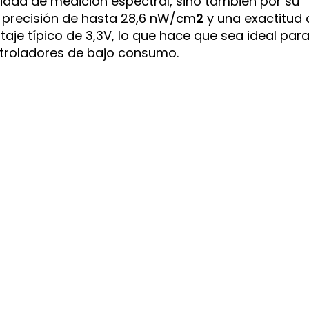
idad de medición espectral, sino también por su
a precisión de hasta 28,6 nW/cm
2
y una exactitud 
aje típico de 3,3V, lo que hace que sea ideal par
ntroladores de bajo consumo.