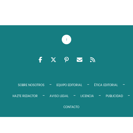
↑
FACEBOOK
TWITTER
PINTEREST
EMAIL RSS
FEED RSS
SOBRE NOSOTROS
EQUIPO EDITORIAL
ÉTICA EDITORIAL
HAZTE REDACTOR
AVISO LEGAL
LICENCIA
PUBLICIDAD
CONTACTO