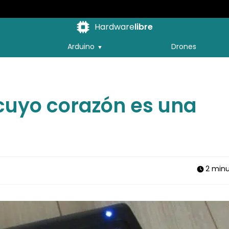
Hardware
libre
Arduino
Drones
t cuyo corazón es una
2 min