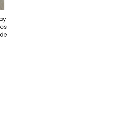
hay
nos
 de