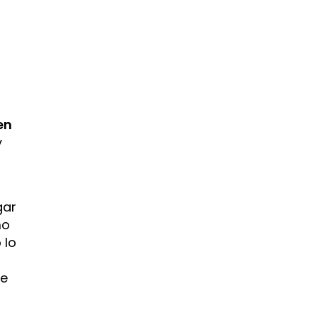
en
y
gar
mo
 lo
 e