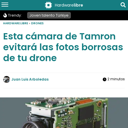
Hardware
libre
Trendy:
Joven talento Türkiye
HARDWARE LIBRE
»
DRONES
Esta cámara de Tamron
evitará las fotos borrosas
de tu drone
2 minutos
Juan Luis Arboledas