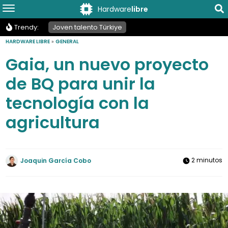
Hardware
libre
Trendy:
Joven talento Türkiye
HARDWARE LIBRE
»
GENERAL
Gaia, un nuevo proyecto
de BQ para unir la
tecnología con la
agricultura
2 minutos
Joaquin García Cobo