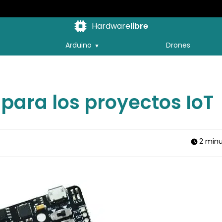
Hardware
libre
Arduino
Drones
 para los proyectos IoT
2 min