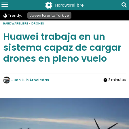
Hardware
libre
Trendy:
Joven talento Türkiye
HARDWARE LIBRE
»
DRONES
Huawei trabaja en un
sistema capaz de cargar
drones en pleno vuelo
2 minutos
Juan Luis Arboledas