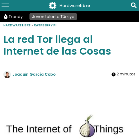
Hardware
libre
Trendy:
Joven talento Türkiye
HARDWARE LIBRE
»
RASPBERRY PI
La red Tor llega al
Internet de las Cosas
2 minutos
Joaquin García Cobo