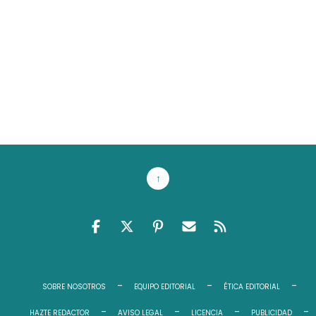
↑
FACEBOOK
TWITTER
PINTEREST
EMAIL RSS
FEED RSS
SOBRE NOSOTROS
EQUIPO EDITORIAL
ÉTICA EDITORIAL
HAZTE REDACTOR
AVISO LEGAL
LICENCIA
PUBLICIDAD