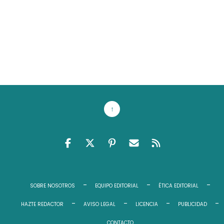
↑
FACEBOOK
TWITTER
PINTEREST
EMAIL RSS
FEED RSS
SOBRE NOSOTROS
EQUIPO EDITORIAL
ÉTICA EDITORIAL
HAZTE REDACTOR
AVISO LEGAL
LICENCIA
PUBLICIDAD
CONTACTO