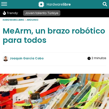
Hardware
libre
Trendy:
Joven talento Türkiye
HARDWARE LIBRE
»
ARDUINO
MeArm, un brazo robótico
para todos
2 minutos
Joaquin García Cobo