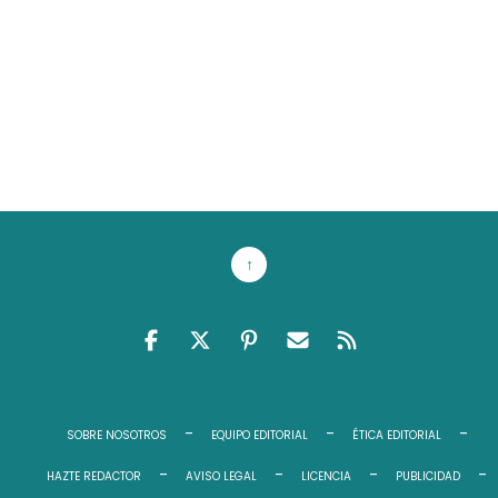
↑
FACEBOOK
TWITTER
PINTEREST
EMAIL RSS
FEED RSS
SOBRE NOSOTROS
EQUIPO EDITORIAL
ÉTICA EDITORIAL
HAZTE REDACTOR
AVISO LEGAL
LICENCIA
PUBLICIDAD