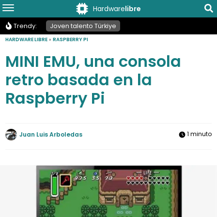
Hardware
libre
Trendy:
Joven talento Türkiye
HARDWARE LIBRE
»
RASPBERRY PI
MINI EMU, una consola
retro basada en la
Raspberry Pi
1 minuto
Juan Luis Arboledas