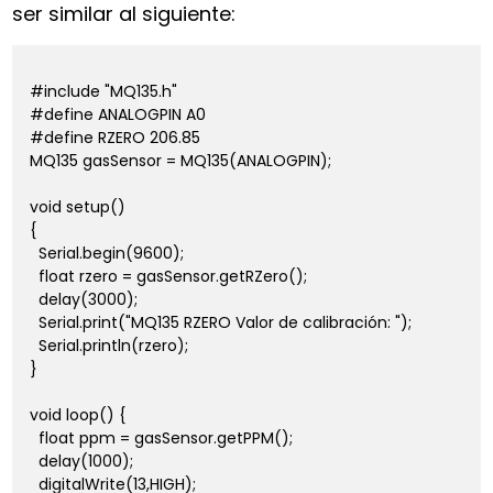
ser similar al siguiente:
#include "MQ135.h"

#define ANALOGPIN A0    

#define RZERO 206.85   

MQ135 gasSensor = MQ135(ANALOGPIN);

void setup()

{

  Serial.begin(9600);

  float rzero = gasSensor.getRZero();

  delay(3000);

  Serial.print("MQ135 RZERO Valor de calibración: ");

  Serial.println(rzero);

}

void loop() {

  float ppm = gasSensor.getPPM();

  delay(1000);

  digitalWrite(13,HIGH);
