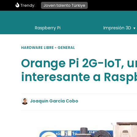
Trendy:
Joven talento Türkiye
Raspberry Pi
Impresión 3D
HARDWARE LIBRE
»
GENERAL
Orange Pi 2G-IoT, u
interesante a Rasp
Joaquin García Cobo