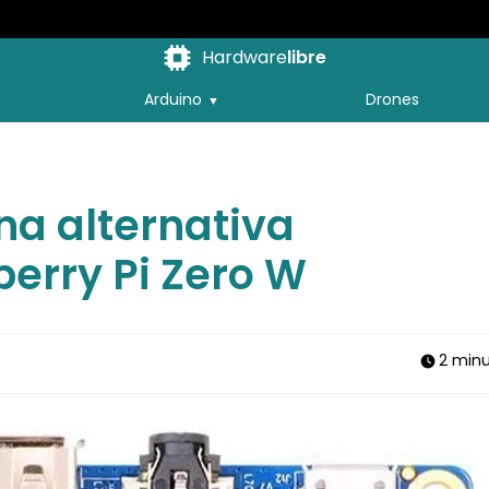
Hardware
libre
Arduino
Drones
na alternativa
berry Pi Zero W
2 min