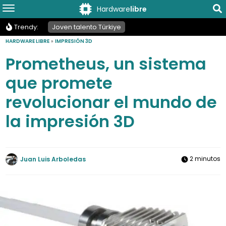
Hardware
libre
Trendy:
Joven talento Türkiye
HARDWARE LIBRE
»
IMPRESIÓN 3D
Prometheus, un sistema
que promete
revolucionar el mundo de
la impresión 3D
2 minutos
Juan Luis Arboledas