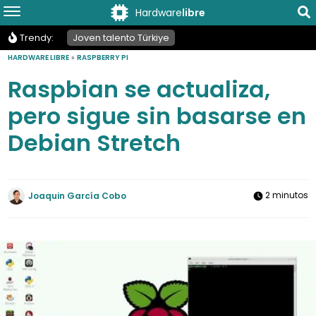
Hardware
libre
Trendy:
Joven talento Türkiye
HARDWARE LIBRE
»
RASPBERRY PI
Raspbian se actualiza,
pero sigue sin basarse en
Debian Stretch
2 minutos
Joaquin García Cobo