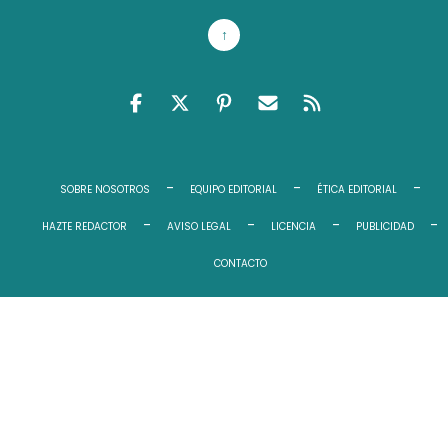
↑
FACEBOOK
TWITTER
PINTEREST
EMAIL RSS
FEED RSS
SOBRE NOSOTROS
EQUIPO EDITORIAL
ÉTICA EDITORIAL
HAZTE REDACTOR
AVISO LEGAL
LICENCIA
PUBLICIDAD
CONTACTO