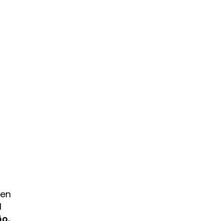
 en
l
ño,