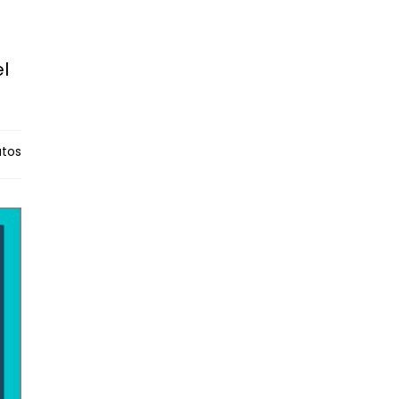
l
tos