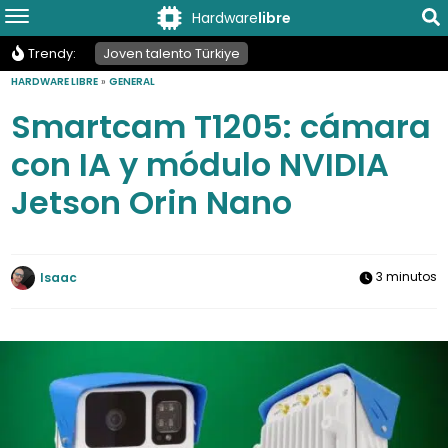
Hardware
libre
Trendy:
Joven talento Türkiye
HARDWARE LIBRE
»
GENERAL
Smartcam T1205: cámara
con IA y módulo NVIDIA
Jetson Orin Nano
3 minutos
Isaac