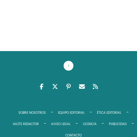
↑
FACEBOOK
TWITTER
PINTEREST
EMAIL RSS
FEED RSS
SOBRE NOSOTROS
EQUIPO EDITORIAL
ÉTICA EDITORIAL
HAZTE REDACTOR
AVISO LEGAL
LICENCIA
PUBLICIDAD
CONTACTO