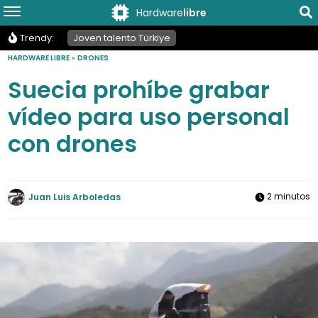
Hardware
libre
Trendy:
Joven talento Türkiye
HARDWARE LIBRE
»
DRONES
Suecia prohíbe grabar
vídeo para uso personal
con drones
2 minutos
Juan Luis Arboledas