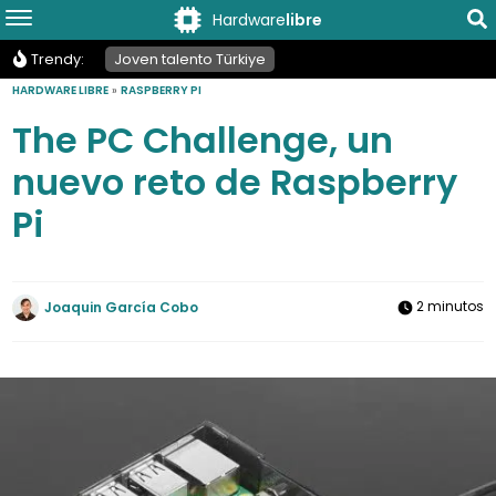
Hardware
libre
Trendy:
Joven talento Türkiye
HARDWARE LIBRE
»
RASPBERRY PI
The PC Challenge, un
nuevo reto de Raspberry
Pi
2 minutos
Joaquin García Cobo