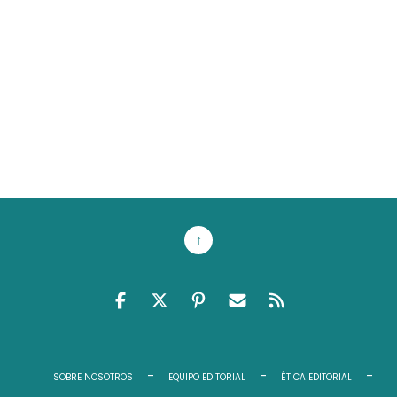
↑
FACEBOOK
TWITTER
PINTEREST
EMAIL RSS
FEED RSS
SOBRE NOSOTROS
EQUIPO EDITORIAL
ÉTICA EDITORIAL