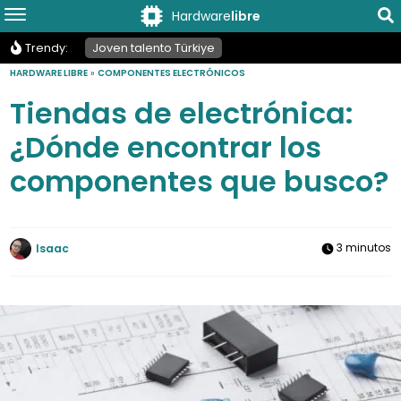
Hardware
libre
Trendy:
Joven talento Türkiye
HARDWARE LIBRE
»
COMPONENTES ELECTRÓNICOS
Tiendas de electrónica:
¿Dónde encontrar los
componentes que busco?
3 minutos
Isaac