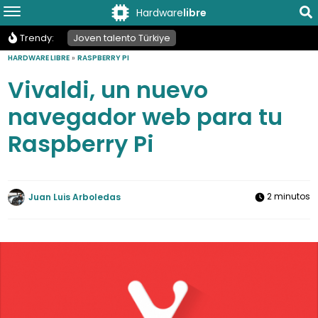
Hardware
libre
Trendy:
Joven talento Türkiye
HARDWARE LIBRE
»
RASPBERRY PI
Vivaldi, un nuevo
navegador web para tu
Raspberry Pi
2 minutos
Juan Luis Arboledas