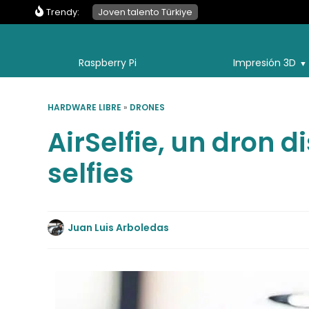
Trendy:
Joven talento Türkiye
Raspberry Pi
Impresión 3D
HARDWARE LIBRE
»
DRONES
AirSelfie, un dron 
selfies
Juan Luis Arboledas