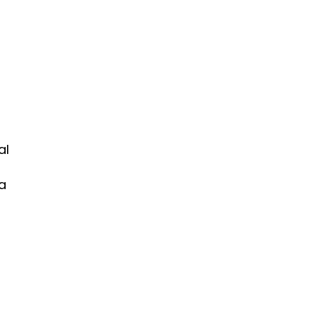
al
ra