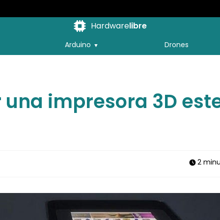
Hardware
libre
Arduino
Drones
r una impresora 3D est
2 min