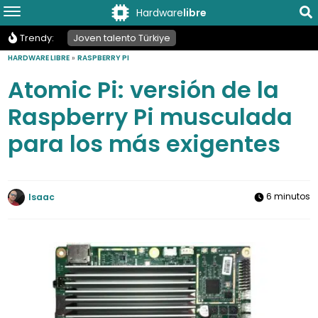
Hardware
libre
Trendy:
Joven talento Türkiye
HARDWARE LIBRE
»
RASPBERRY PI
Atomic Pi: versión de la
Raspberry Pi musculada
para los más exigentes
6 minutos
Isaac