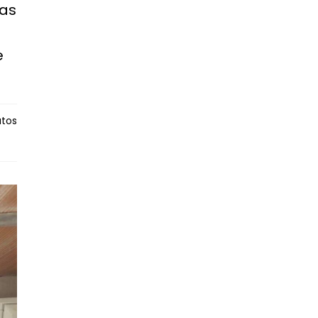
gas
e
tos