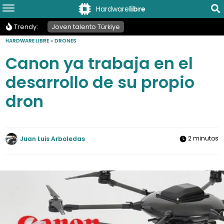
Hardware
libre
Trendy:
Joven talento Türkiye
HARDWARE LIBRE
»
DRONES
Canon ya trabaja en el
desarrollo de su propio
dron
2 minutos
Juan Luis Arboledas