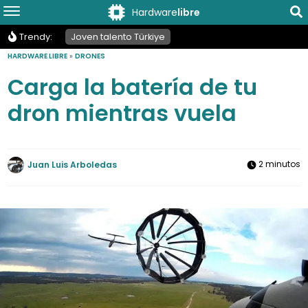
Hardware
libre
Trendy:
Joven talento Türkiye
HARDWARE LIBRE
»
DRONES
Carga la batería de tu
dron mientras vuela
2 minutos
Juan Luis Arboledas