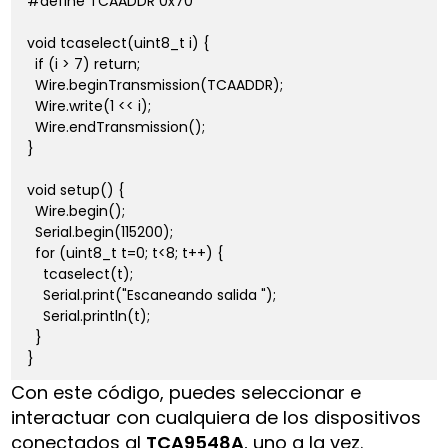
#define TCAADDR 0x70

void tcaselect(uint8_t i) {

  if (i > 7) return;

  Wire.beginTransmission(TCAADDR);

  Wire.write(1 << i);

  Wire.endTransmission();

}

void setup() {

  Wire.begin();

  Serial.begin(115200);

  for (uint8_t t=0; t<8; t++) {

    tcaselect(t);

    Serial.print("Escaneando salida ");

    Serial.println(t);

  }

}
Con este código, puedes seleccionar e
interactuar con cualquiera de los dispositivos
conectados al
TCA9548A
, uno a la vez.