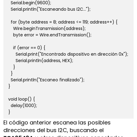
  Serial.begin(9600);

  Serial.println("Escaneando bus I2C...");

  for (byte address = 8; address <= 119; address++) {

    Wire.beginTransmission(address);

    byte error = Wire.endTransmission();

    if (error == 0) {

      Serial.print("Encontrado dispositivo en dirección 0x");

      Serial.println(address, HEX);

    }

  }

  Serial.println("Escaneo finalizado");

}

void loop() {

  delay(1000);

}
El código anterior escanea las posibles
direcciones del bus I2C, buscando el