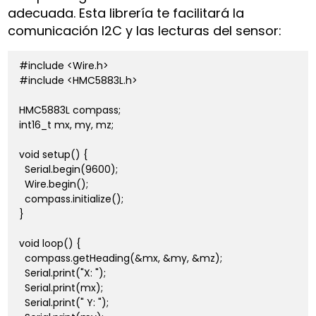
adecuada. Esta librería te facilitará la
comunicación I2C y las lecturas del sensor:
#include <Wire.h>

#include <HMC5883L.h>

HMC5883L compass;

int16_t mx, my, mz;

void setup() {

  Serial.begin(9600);

  Wire.begin();

  compass.initialize();

}

void loop() {

  compass.getHeading(&mx, &my, &mz);

  Serial.print("X: ");

  Serial.print(mx);

  Serial.print(" Y: ");
