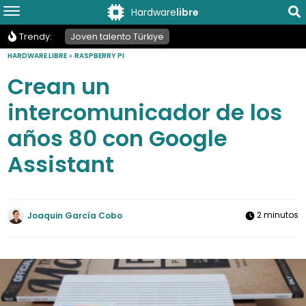
Hardware
libre
Trendy:
Joven talento Türkiye
HARDWARE LIBRE
»
RASPBERRY PI
Crean un
intercomunicador de los
años 80 con Google
Assistant
2 minutos
Joaquin García Cobo