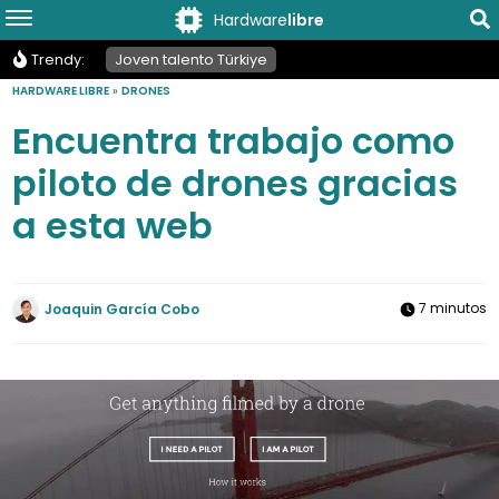
Hardware
libre
Trendy:
Joven talento Türkiye
HARDWARE LIBRE
»
DRONES
Encuentra trabajo como
piloto de drones gracias
a esta web
7 minutos
Joaquin García Cobo