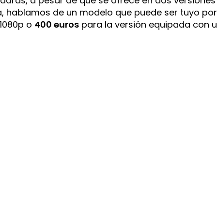
darás, a pesar de que se ofrece en dos versiones
ra, hablamos de un modelo que puede ser tuyo po
 1080p o
400 euros
para la versión equipada con 