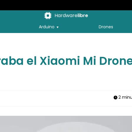
Hardware
libre
Arduino
Drones
raba el Xiaomi Mi Dron
2 min