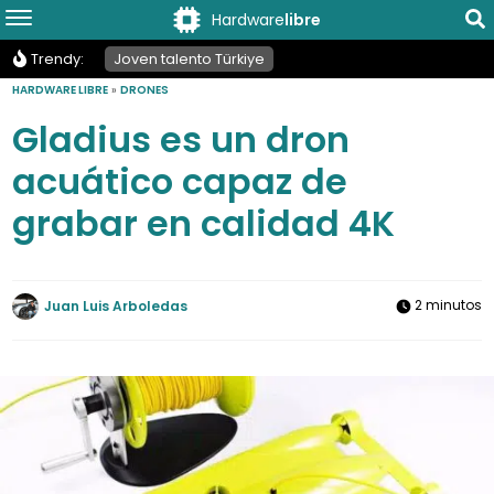
Hardware
libre
Trendy:
Joven talento Türkiye
HARDWARE LIBRE
»
DRONES
Gladius es un dron
acuático capaz de
grabar en calidad 4K
2 minutos
Juan Luis Arboledas