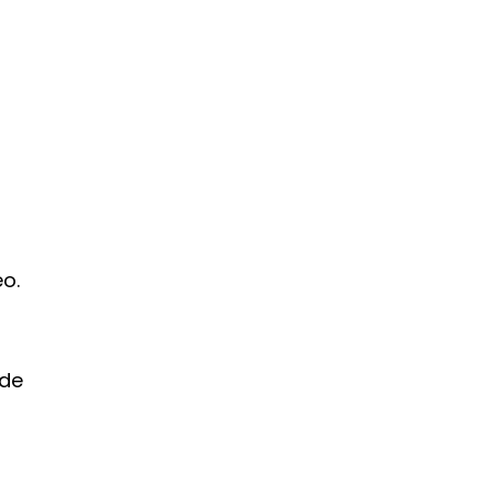
o.
 de
l