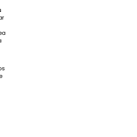
s
ar
rea
a
os
e