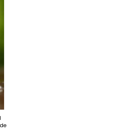
l
ede