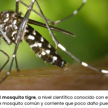
l
mosquito tigre
, a nivel científico conocido con e
le mosquito común y corriente que poco daño pu