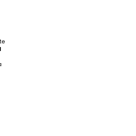
te
l
a