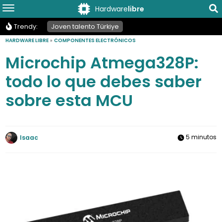
Hardware
libre
Trendy:
Joven talento Türkiye
HARDWARE LIBRE
»
COMPONENTES ELECTRÓNICOS
Microchip Atmega328P:
todo lo que debes saber
sobre esta MCU
5 minutos
Isaac