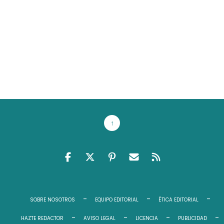
↑
FACEBOOK
TWITTER
PINTEREST
EMAIL RSS
FEED RSS
SOBRE NOSOTROS
EQUIPO EDITORIAL
ÉTICA EDITORIAL
HAZTE REDACTOR
AVISO LEGAL
LICENCIA
PUBLICIDAD