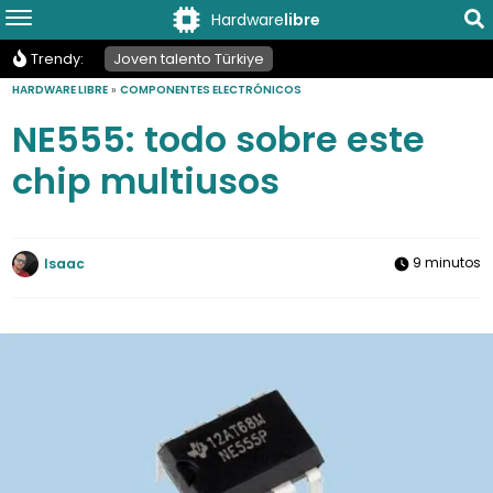
Hardware
libre
Trendy:
Joven talento Türkiye
HARDWARE LIBRE
»
COMPONENTES ELECTRÓNICOS
NE555: todo sobre este
chip multiusos
9 minutos
Isaac