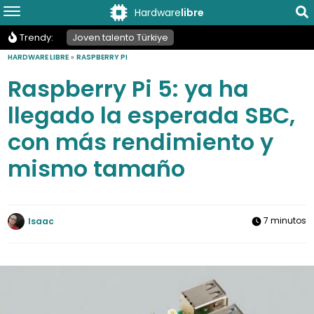
Hardware
libre
Trendy:
Joven talento Türkiye
HARDWARE LIBRE
»
RASPBERRY PI
Raspberry Pi 5: ya ha
llegado la esperada SBC,
con más rendimiento y
mismo tamaño
7 minutos
Isaac