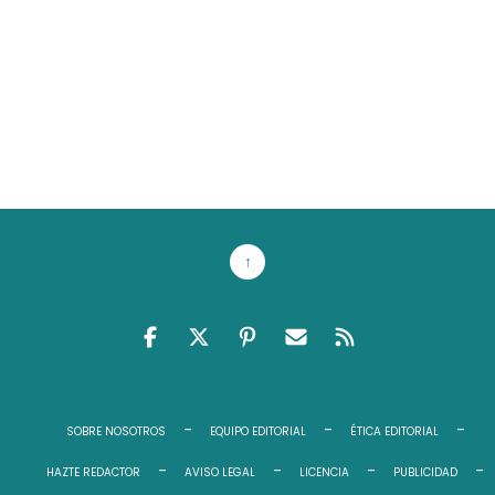
↑
FACEBOOK
TWITTER
PINTEREST
EMAIL RSS
FEED RSS
SOBRE NOSOTROS
EQUIPO EDITORIAL
ÉTICA EDITORIAL
HAZTE REDACTOR
AVISO LEGAL
LICENCIA
PUBLICIDAD