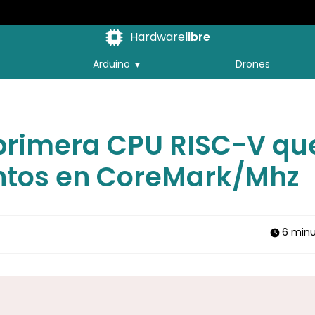
Hardware
libre
Arduino
Drones
primera CPU RISC-V qu
untos en CoreMark/Mhz
6 minu