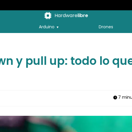
Hardware
libre
Arduino
Drones
wn y pull up: todo lo qu
7 minu