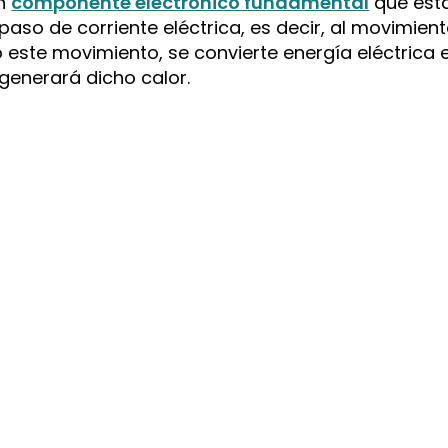
n
componente electrónico fundamental
que est
aso de corriente eléctrica, es decir, al movimien
do este movimiento, se convierte energía eléctrica 
 generará dicho calor.