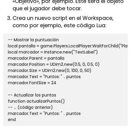
«Objetivo», por ejemplo. Este será el objeto
que el jugador debe tocar.
Crea un nuevo script en el Workspace,
como por ejemplo, este código Lua:
-- Mostrar la puntuación

local pantalla = game.Players.LocalPlayer:WaitForChild("Playe
local marcador = Instance.new("TextLabel")

marcador.Parent = pantalla

marcador.Position = UDim2.new(0.5, 0, 0.5, 0)

marcador.Size = UDim2.new(0, 100, 0, 50)

marcador.Text = "Puntos: " .. puntos

marcador.FontSize = 24

-- Actualizar los puntos

function actualizarPuntos()

-- ... (código anterior)

marcador.Text = "Puntos: " .. puntos

end