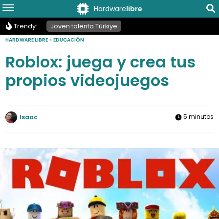
Hardware
libre
Trendy:
Joven talento Türkiye
HARDWARE LIBRE
»
EDUCACIÓN
Roblox: juega y crea tus
propios videojuegos
5 minutos
Isaac