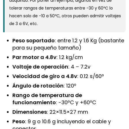
adquirido. Por poner un ejemplo, algunos en vez de
tolerar rangos de temperaturas entre -30 y 60ºC lo
hacen solo de -10 a 50ºC, otros pueden admitir voltajes
de 3 a 6V, etc.
Peso soportado
: entre 1.2 y 1.6 Kg (bastante
para su pequeño tamaño)
Par motor a 4.8v
: 1.2 kg/cm
Voltaje de operación
: 4 – 7.2v
Velocidad de giro a 4.8v
: 0.12 s/60º
Ángulo de rotación
: 120º
Rango de temperatura de
funcionamiento
: -30ºC y +60ºC
Dimensiones
: 22×11.5×27 mm
Peso
: 9 g o 10.6 g incluyendo el cable y
conector