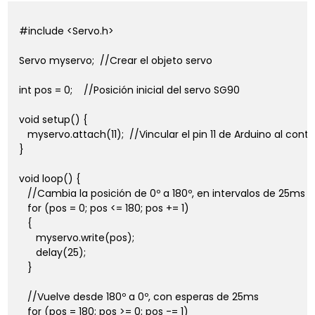
#include <Servo.h>

Servo myservo;  //Crear el objeto servo

int pos = 0;    //Posición inicial del servo SG90

void setup() {

   myservo.attach(11);  //Vincular el pin 11 de Arduino al contr
}

void loop() {

   //Cambia la posición de 0º a 180º, en intervalos de 25ms

   for (pos = 0; pos <= 180; pos += 1) 

   {

      myservo.write(pos);              

      delay(25);                       

   }

   //Vuelve desde 180º a 0º, con esperas de 25ms

   for (pos = 180; pos >= 0; pos -= 1) 
