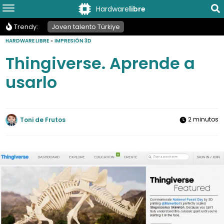
Hardware
libre
Trendy:
Joven talento Türkiye
HARDWARE LIBRE
»
IMPRESIÓN 3D
Thingiverse. Aprende a
usarlo
2 minutos
Toni de Frutos