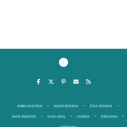
↑
FACEBOOK
TWITTER
PINTEREST
EMAIL RSS
FEED RSS
SOBRE NOSOTROS
EQUIPO EDITORIAL
ÉTICA EDITORIAL
HAZTE REDACTOR
AVISO LEGAL
LICENCIA
PUBLICIDAD