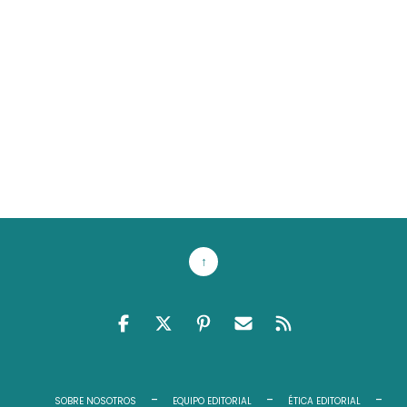
↑
FACEBOOK
TWITTER
PINTEREST
EMAIL RSS
FEED RSS
SOBRE NOSOTROS
EQUIPO EDITORIAL
ÉTICA EDITORIAL