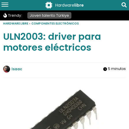
Hardware
libre
Trendy:
Joven talento Türkiye
HARDWARE LIBRE
»
COMPONENTES ELECTRÓNICOS
ULN2003: driver para
motores eléctricos
5 minutos
Isaac